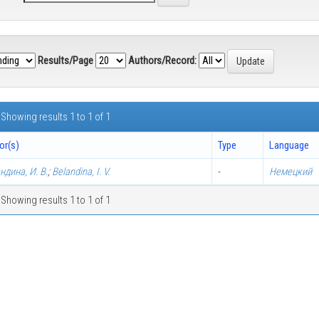
Results/Page
Authors/Record:
Showing results 1 to 1 of 1
or(s)
Type
Language
ндина, И. В.
;
Belandina, I. V.
-
Немецкий
Showing results 1 to 1 of 1