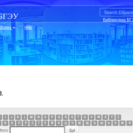
БГЭУ
Библиотека БГ
ctories
Help
В.
H
I
J
K
L
M
N
O
P
Q
R
S
T
U
V
W
X
Y
Z
Н
О
П
Р
С
Т
У
Ф
Х
Ц
Ч
Ш
Щ
Ъ
Ы
Ь
Э
Ю
Я
tters: