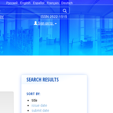
Русский
English
Español
Français
Deutsch
ЭУ
ISSN 2522-1515
Sign on to:
SEARCH RESULTS
SORT BY:
title
issue date
submit date