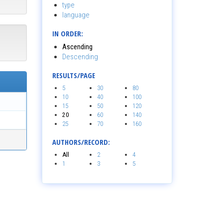
type
language
IN ORDER:
Ascending
Descending
RESULTS/PAGE
5
30
80
10
40
100
15
50
120
20
60
140
25
70
160
AUTHORS/RECORD:
All
2
4
1
3
5