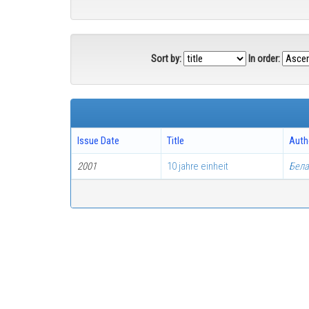
Sort by:
In order:
Issue Date
Title
Auth
2001
10 jahre einheit
Бела