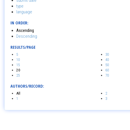
submit date
type
language
IN ORDER:
Ascending
Descending
RESULTS/PAGE
5
30
10
40
15
50
20
60
25
70
AUTHORS/RECORD:
All
2
1
3