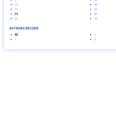
10
40
15
50
20
60
25
70
AUTHORS/RECORD:
All
2
1
3